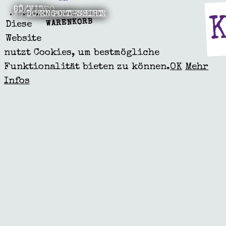
BÜCHER
CD/VIDEO
ACCESSOIRES
DOKUMENTE
ENGEL UNIKATE
POSTKARTEN
T-SHIRT
WARENKORB
Diese
Website
nutzt Cookies, um bestmögliche
Funktionalität bieten zu können.
OK
Mehr
Infos