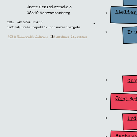
Obere Schloßstraße 5
Atelier
08340 Schwarzenberg
TEL.: +49 3774-22498
Künstlergru
info (at) freie-republik-schwarzenberg.de
Zone
Hau
|
|
AGB & Widerrufsbelehrung
Datenschutz
Impressum
Chr
Jörg Be
Lyd