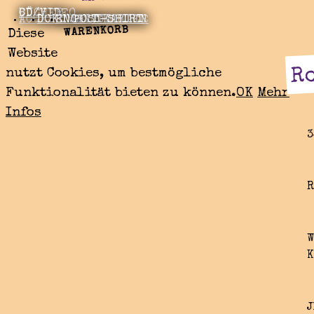
BÜCHER
CD/VIDEO
ACCESSOIRES
DOKUMENTE
ENGEL UNIKATE
POSTKARTEN
T-SHIRT
WARENKORB
Diese
Website
Ro
nutzt Cookies, um bestmögliche
Funktionalität bieten zu können.
OK
Mehr
Infos
3
R
W
K
J