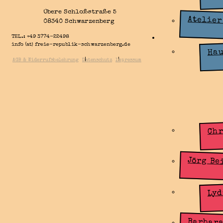
Obere Schloßstraße 5
Atelier
08340 Schwarzenberg
TEL.: +49 3774-22498
Künstlergru
info (at) freie-republik-schwarzenberg.de
Zone
Hau
|
|
AGB & Widerrufsbelehrung
Datenschutz
Impressum
Chr
Jörg Be
Lyd