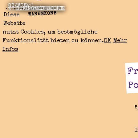
BÜCHER
CD/VIDEO
ACCESSOIRES
DOKUMENTE
ENGEL UNIKATE
POSTKARTEN
T-SHIRT
WARENKORB
Diese
Website
nutzt Cookies, um bestmögliche
Funktionalität bieten zu können.
OK
Mehr
Infos
Fr
P
5
I