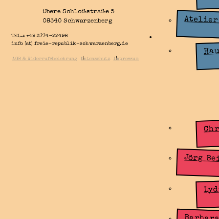
Obere Schloßstraße 5
Atelier
08340 Schwarzenberg
TEL.: +49 3774-22498
Künstlergru
info (at) freie-republik-schwarzenberg.de
Zone
Hau
|
|
AGB & Widerrufsbelehrung
Datenschutz
Impressum
Chr
Jörg Be
Lyd