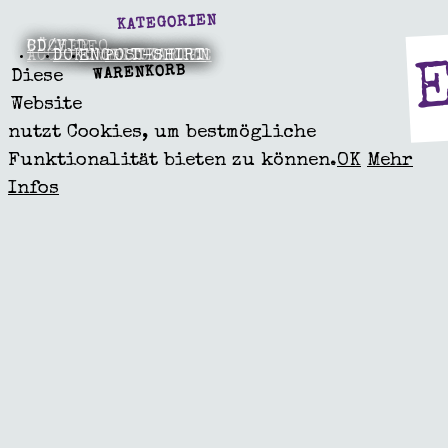
KATEGORIEN
BÜCHER
CD/VIDEO
ACCESSOIRES
DOKUMENTE
ENGEL UNIKATE
POSTKARTEN
T-SHIRT
WARENKORB
Diese
Website
nutzt Cookies, um bestmögliche
Funktionalität bieten zu können.
OK
Mehr
Infos