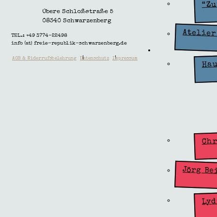
“Zu
Obere Schloßstraße 5
08340 Schwarzenberg
Atelier
TEL.: +49 3774-22498
info (at) freie-republik-schwarzenberg.de
Künstlergru
|
|
AGB & Widerrufsbelehrung
Datenschutz
Impressum
Zone
Hau
Chr
Jörg Be
Lyd