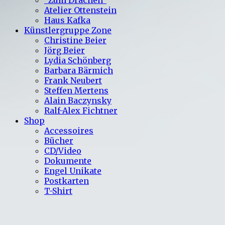
Atelier Ottenstein
Haus Kafka
Künstlergruppe Zone
Christine Beier
Jörg Beier
Lydia Schönberg
Barbara Bärmich
Frank Neubert
Steffen Mertens
Alain Baczynsky
Ralf-Alex Fichtner
Shop
Accessoires
Bücher
CD/Video
Dokumente
Engel Unikate
Postkarten
T-Shirt