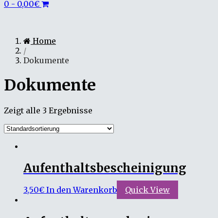
0
-
0,00
€
Home
/
Dokumente
Dokumente
Zeigt alle 3 Ergebnisse
Aufenthaltsbescheinigung
3,50
€
In den Warenkorb
Quick View