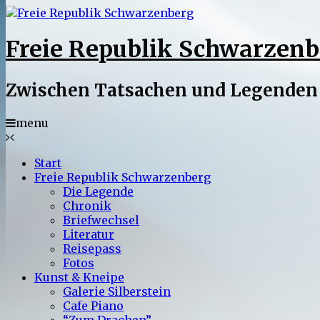
Freie Republik Schwarzenb
Zwischen Tatsachen und Legenden
menu
Start
Freie Republik Schwarzenberg
Die Legende
Chronik
Briefwechsel
Literatur
Reisepass
Fotos
Kunst & Kneipe
Galerie Silberstein
Cafe Piano
“Zum Drachen”