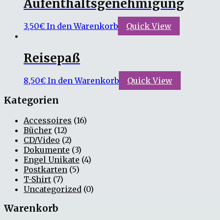
Aufenthaltsgenehmigung
3,50
€
In den Warenkorb
Quick View
Reisepaß
8,50
€
In den Warenkorb
Quick View
Kategorien
Accessoires
(16)
Bücher
(12)
CD/Video
(2)
Dokumente
(3)
Engel Unikate
(4)
Postkarten
(5)
T-Shirt
(7)
Uncategorized
(0)
Warenkorb