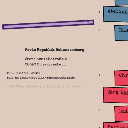
Atelier
Künstlergru
Zone
Hau
Freie Republik Schwarzenberg
Obere Schloßstraße 5
08340 Schwarzenberg
TEL.: +49 3774-22498
Chr
info (at) freie-republik-schwarzenberg.de
|
|
AGB & Widerrufsbelehrung
Datenschutz
Impressum
Jörg Be
Lyd