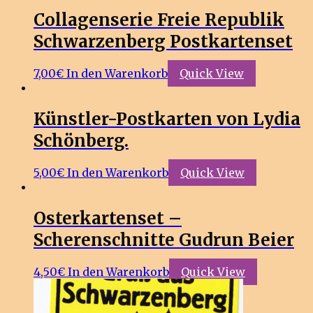
Collagenserie Freie Republik
Schwarzenberg Postkartenset
7,00
€
In den Warenkorb
Quick View
Künstler-Postkarten von Lydia
Schönberg.
5,00
€
In den Warenkorb
Quick View
Osterkartenset –
Scherenschnitte Gudrun Beier
4,50
€
In den Warenkorb
Quick View