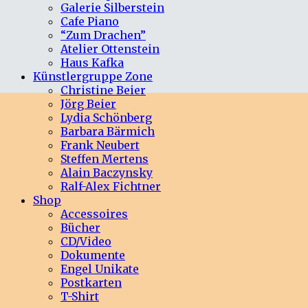
Galerie Silberstein
Cafe Piano
“Zum Drachen”
Atelier Ottenstein
Haus Kafka
Künstlergruppe Zone
Christine Beier
Jörg Beier
Lydia Schönberg
Barbara Bärmich
Frank Neubert
Steffen Mertens
Alain Baczynsky
Ralf-Alex Fichtner
Shop
Accessoires
Bücher
CD/Video
Dokumente
Engel Unikate
Postkarten
T-Shirt